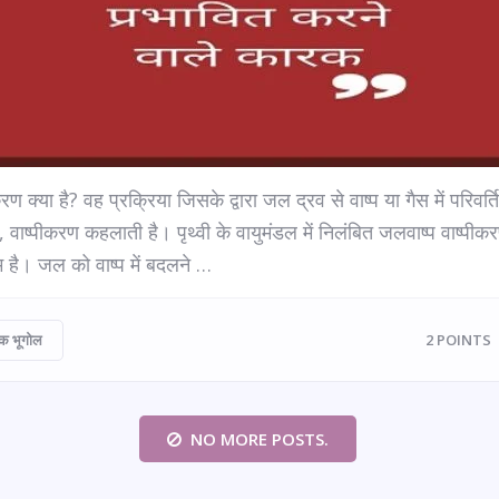
करण क्या है? वह प्रक्रिया जिसके द्वारा जल द्रव से वाष्प या गैस में परिवर्त
ै, वाष्पीकरण कहलाती है। पृथ्वी के वायुमंडल में निलंबित जलवाष्प वाष्पीक
 है। जल को वाष्प में बदलने …
क भूगोल
2
POINTS
NO MORE POSTS.