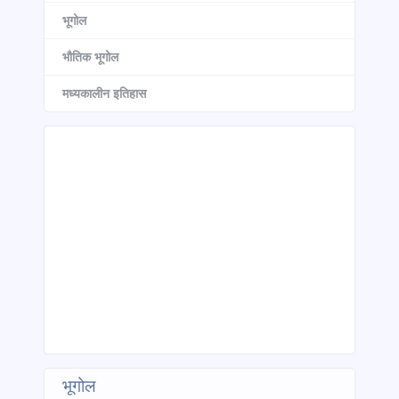
भूगोल
भौतिक भूगोल
मध्यकालीन इतिहास
भूगोल