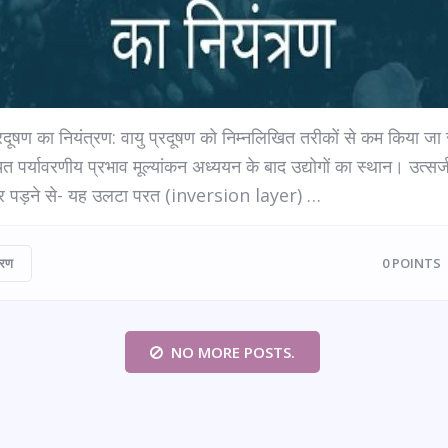
्रदूषण का नियंत्रण: वायु प्रदूषण को निम्नलिखित तरीकों से कम किया ज
ित पर्यावरणीय प्रभाव मूल्यांकन अध्ययन के बाद उद्योगों का स्थान। उत्सर्
 पड़ने से- यह उलटा परत (inversion layer) …
वरण
0
POINTS
NO MORE POSTS.