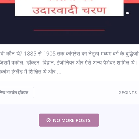
दी कौन थे? 1885 से 1905 तक कांग्रेस का नेतृत्व मध्यम वर्ग के बुद्धिजीव
िसमें वकील, डॉक्टर, विद्वान, इंजीनियर और ऐसे अन्य पेशेवर शामिल थे। 
कांश इंग्लैंड में शिक्षित थे और …
िक भारतीय इतिहास
2
POINTS
NO MORE POSTS.