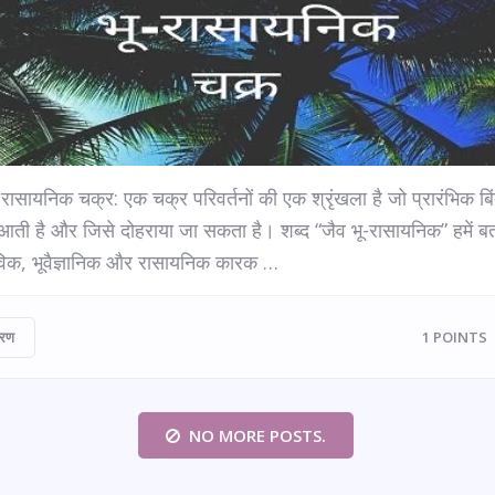
-रासायनिक चक्र: एक चक्र परिवर्तनों की एक श्रृंखला है जो प्रारंभिक बिं
ती है और जिसे दोहराया जा सकता है। शब्द “जैव भू-रासायनिक” हमें बत
विक, भूवैज्ञानिक और रासायनिक कारक …
वरण
1
POINTS
NO MORE POSTS.