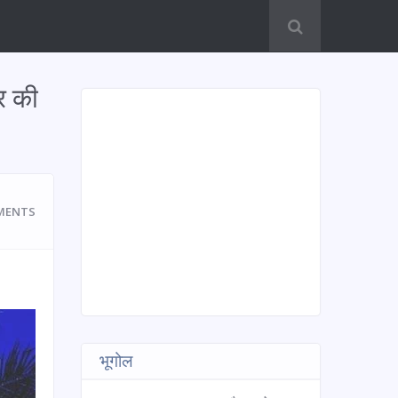
र की
MENTS
भूगोल