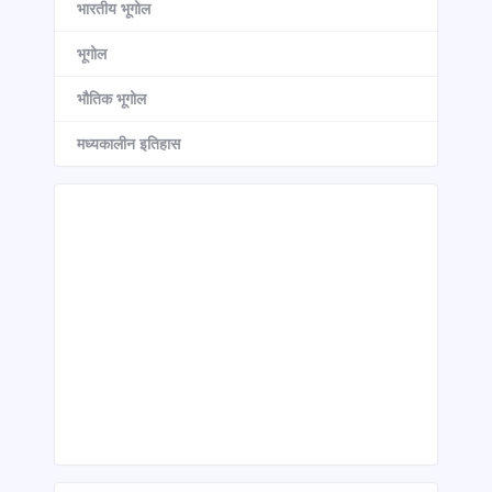
भारतीय भूगोल
भूगोल
भौतिक भूगोल
मध्यकालीन इतिहास