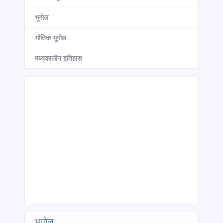
भूगोल
भौतिक भूगोल
मध्यकालीन इतिहास
भूगोल