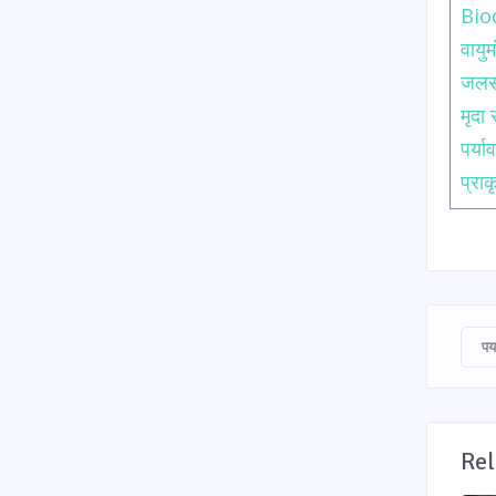
Bio
वाय
जलस
मृदा
पर्य
प्रा
पर
Rel