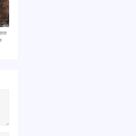
 सतत
e