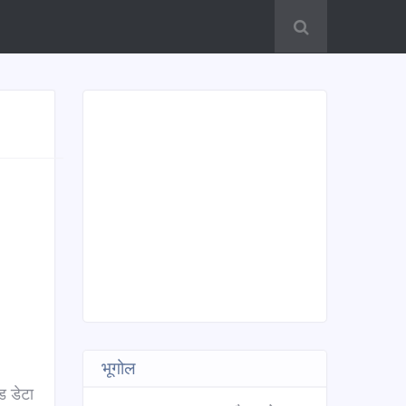
भूगोल
ड डेटा