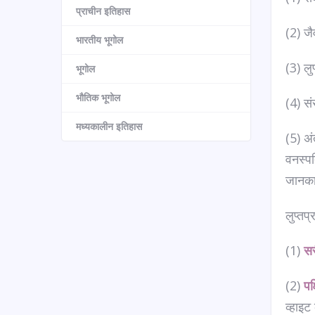
प्राचीन इतिहास
(2) जै
भारतीय भूगोल
(3) लु
भूगोल
भौतिक भूगोल
(4) सं
मध्यकालीन इतिहास
(5) अं
वनस्पति
जानका
लुप्तप्
(1)
स
(2)
पक्
व्हाइट