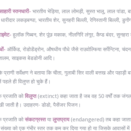
ंसाहारी स्तनधारी-
भारतीय भेड़िया, लाल लोमड़ी, सुस्त भालू, लाल पांडा, ब
, धारीदार लकड़बग्घा, भारतीय शेर, सुनहरी बिल्ली, रेगिस्तानी बिल्ली, डुगो
राइमेट-
हूलॉक गिब्बन, शेर पूंछ मकाक, नीलगिरि लंगूर, कैप्ड बंदर, सुनहरा
धों-
ऑर्किड, रोडोडेंड्रोन, औषधीय पौधे जैसे राउवोल्फिया सर्पेन्टिना, चंद
संतालम, साइकस बेडडोनी आदि।
े प्राणी सर्वेक्षण ने बताया कि चीता, गुलाबी सिर वाली बत्तख और पहाड़ी ब
ं पहले ही विलुप्त हो चुके हैं।
क प्रजाति को
विलुप्त
(extinct) कहा जाता है जब वह 50 वर्षों तक जंगल 
ेखी जाती है। उदाहरण- डोडो, पैसेंजर पिजन।
क प्रजाति को
संकटग्रस्त
या
लुप्तप्राय
(endangered) तब कहा जाता 
ंख्या को एक गंभीर स्तर तक कम कर दिया गया हो या जिसके आवासों में 