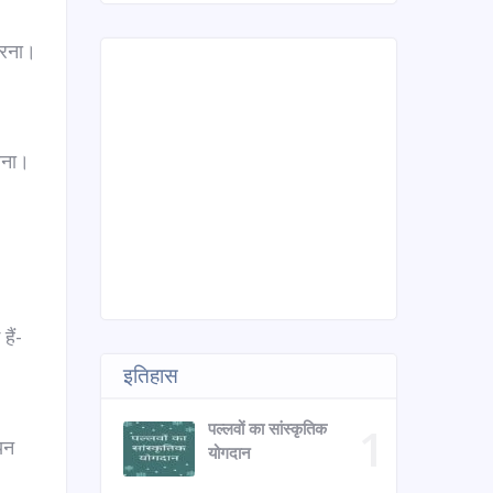
 करना।
करना।
हैं-
इतिहास
पल्लवों का सांस्कृतिक
ियन
योगदान