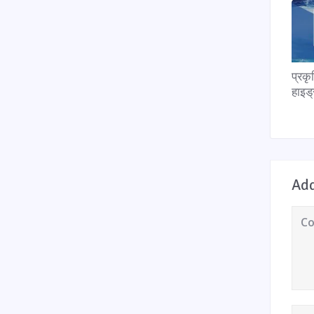
प्रकृ
हाइड
Ad