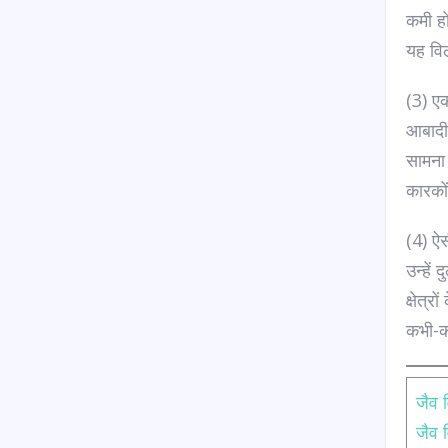
कमी हो
यह विल
(3) ए
आबादी
सामना 
कारकों
(4) ऐस
उन्हें
क्षेत्
कभी-कभी
जैव 
जैव 