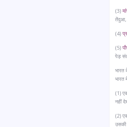
(3)
मा
तेंदुआ
(4)
प्
(5)
पौ
पेड़ 
भारत क
भारत मे
(1) ए
नहीं द
(2) ए
उसकी स