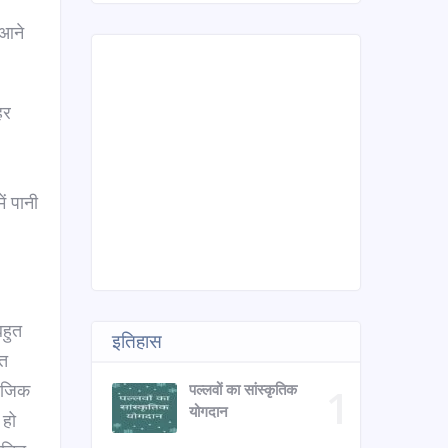
 आने
हर
ं पानी
बहुत
इतिहास
ित
माजिक
पल्लवों का सांस्कृतिक
योगदान
 हो