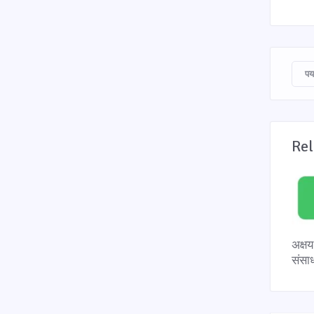
पर
Rel
अक्ष
संसा