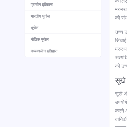
के लिए
प्राचीन इतिहास
मरुस्थ
भारतीय भूगोल
की संभ
भूगोल
उच्च 
भौतिक भूगोल
सिंचाई
मरुस्थल
मध्यकालीन इतिहास
अत्यधि
की उच्
सूखे
सूखे औ
उपयोग
करने 
वानिकी