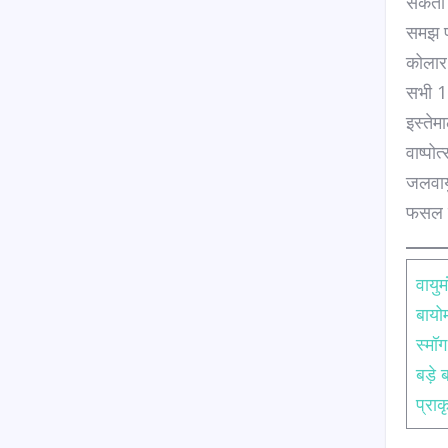
सकता 
समझ प
कोलार 
सभी 11
इस्तेम
वाष्पो
जलवाय
फसल या
वाय
बाय
स्मॉ
बड़े 
प्रा