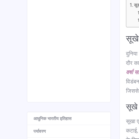
सू
सूख
दुनिया 
दौर क
वर्षा 
विडंबन
जिससे
सूख
आधुनिक भारतीय इतिहास
सूखा ए
कटाई, 
पर्यावरण