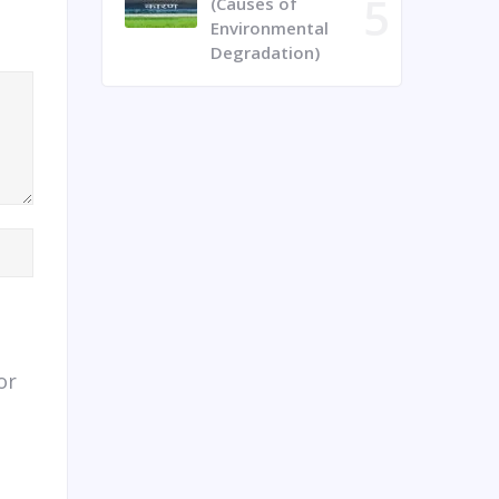
(Causes of
Environmental
Degradation)
or