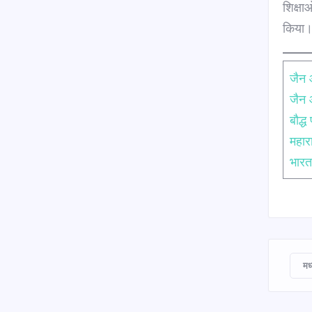
शिक्ष
किया
जैन 
जैन
बौद्
महारा
भारत
मध