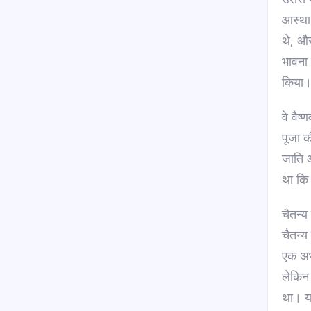
आस्था 
थे, और
भावना 
किया
वे वैष
पूजा क
जाति 
था कि 
चैतन्य
चैतन्य
एक अभू
लेकिन 
था। यह