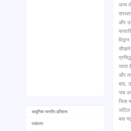
जन्म स
संस्था
और उड़
फरवरी 
विद्वा
सीखने 
प्रसिद
जाता ह
और तर्
बाद, उ
जब उन्
जिस म
जटिल थ
आधुनिक भारतीय इतिहास
बस गए 
पर्यावरण