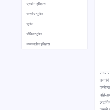
प्राचीन इतिहास
भारतीय भूगोल
भूगोल
भौतिक भूगोल
मध्यकालीन इतिहास
सन्यास
उनकी ब
परमेश्
महिलाए
लड़किय
उससे प