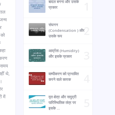
बादल बनना और उसके
े
प्रकार
ंगाल
जन्म
संघनन
र
(Condensation ) और
र को
उसके रूप
क
 कहा
आर्द्रता (Humidity)
और इसके प्रकार
याकरण
ी समय
ीं थे,
वाष्पीकरण को प्रभावित
करने वाले कारक
े।
और
 में
मृत क्षेत्र और समुद्री
पारिस्थितिक तंत्र पर
इसके …