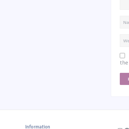
the
Instagr
Information