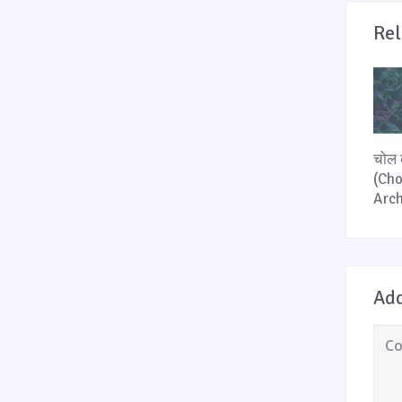
Rel
चोल 
(Cho
Arch
Ad