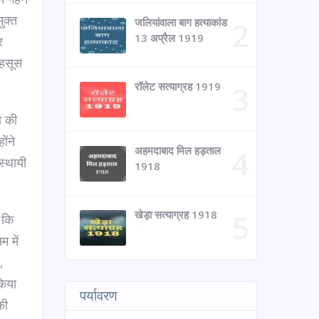
ुक्त
जलियांवाला बाग हत्याकांड
13 अप्रैल 1919
र
महसूस
रॉलेट सत्याग्रह 1919
ा की
ोंने
अहमदाबाद मिल हड़ताल
स्थायी
1918
खेड़ा सत्याग्रह 1918
 कि
म में
,
किया
पर्यावरण
की