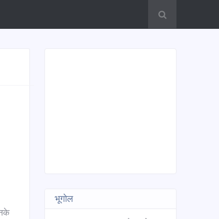
भूगोल
नके