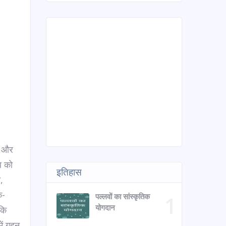
ा और
ब को
इतिहास
,
े-
पल्लवों का सांस्कृतिक
योगदान
कि
में गहन