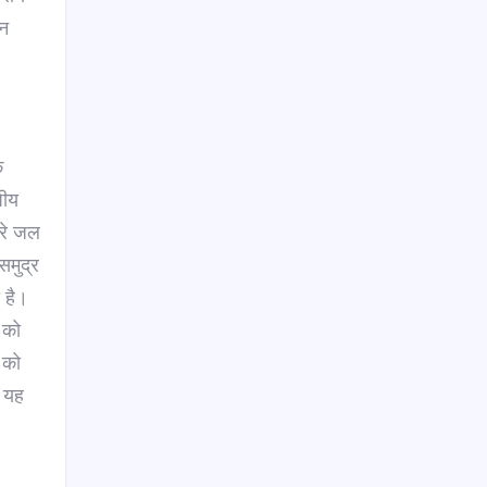
बन
े
पीय
हरे जल
समुद्र
 है।
 को
 को
र यह