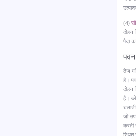
उत्पाद
(4)
सौ
दोहन क
पैदा 
पवन 
तेज गत
है। पव
दोहन क
हैं। ब
चलाती 
जो उपय
करती है
स्थित 