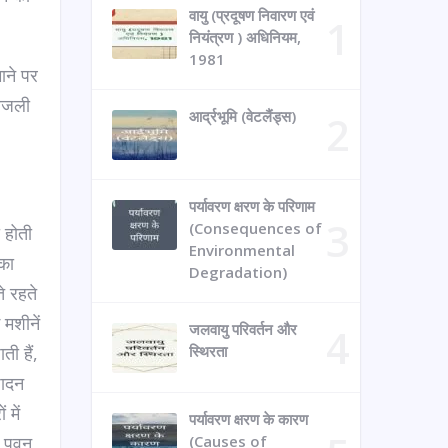
वायु (प्रदूषण निवारण एवं
नियंत्रण ) अधिनियम,
1981
ाने पर
बिजली
आर्द्रभूमि (वेटलैंड्स)
पर्यावरण क्षरण के परिणाम
(Consequences of
 होती
Environmental
 का
Degradation)
े रहते
 मशीनें
जलवायु परिवर्तन और
ती हैं,
स्थिरता
पादन
 में
पर्यावरण क्षरण के कारण
ं। पवन
(Causes of