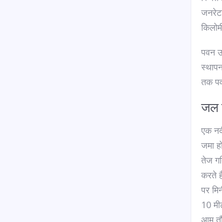
जनरेट
किलोमी
पवन ऊर
स्थापन
तक पव
जल व
एक नदी
जमा हो
तेज गत
करते ह
पर मिन
10 मीट
आम तौर