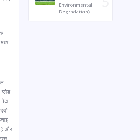
Environmental
Degradation)
िक
 मध्य
जल
 ब्लेड
 पैदा
ियों
ंचाई
 है और
्रित