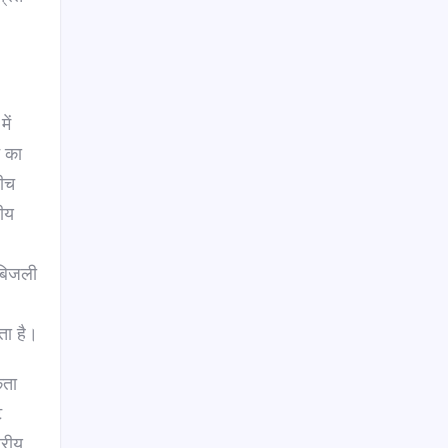
ें
े का
बीच
रीय
 बिजली
ता है।
कता
ट
ारीय