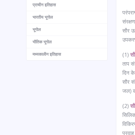
प्राचीन इतिहास
परंपरा
भारतीय भूगोल
संरक्ष
भूगोल
सौर ऊर
उपकरण
भौतिक भूगोल
(1)
सौ
मध्यकालीन इतिहास
ताप सं
दिन के
सौर सं
जल) को
(2)
सौ
सिलिकॉ
विकिरण
प्रवा