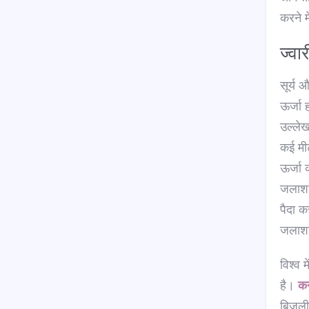
करने म
ज्वा
सूर्य औ
ऊर्जा 
उल्लेख
कई मीट
ऊर्जा 
जलाशय 
पैदा क
जलाशयो
विश्व 
है।
क
बिजली 