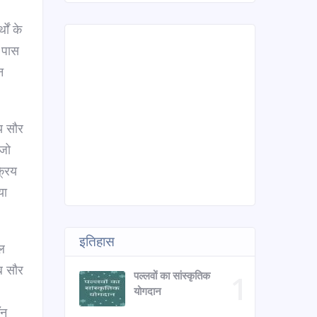
ों के
े पास
न
िय सौर
 जो
्रिय
या
इतिहास
ेल
ब सौर
पल्लवों का सांस्कृतिक
योगदान
ॉन