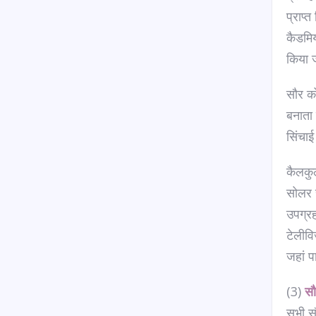
प्राप्
कैडमिय
किया 
सौर क
बनाता 
सिंचाई
कैलकुल
सोलर स
उपग्रह
टेलीवि
जहां प
(3)
सौ
सभी सौ