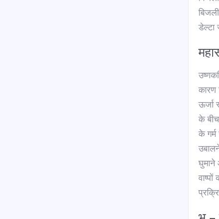
बिजली 
डेल्टा
महास
उष्णकट
कारण 
ऊर्जा 
के बी
के गर
उबालने
घुमाने
वाष्पो
प्रक्र
भू –