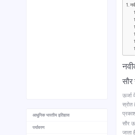
नव
नवी
सौर 
ऊर्जा क
स्रोत 
प्रकाश 
आधुनिक भारतीय इतिहास
सौर ऊ
पर्यावरण
जाता 